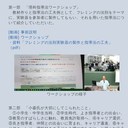
第一部 「理科指導法ワークショップ」
教材作りと指導法の工夫例として、フレミングの法則をテーマ
に、実験器を参加者に製作してもらい、それを用いた指導法につ
いて紹介していただいた。
[動画] 事前説明
[動画] ワークショップ
・資料「フレミングの法則実験器の製作と指導法の工夫」
（pdf）
ワークショップの様子
第二部 「小森氏が大切にしてこられたこと」
①小学生・中学生当時、②学生時代、よき指導者との出会い、
③教育のすばらしさに触れ、教員免許取得へ、④キャリア選択、
⑤良き指導者、仲間との出会いに育まれ、キャリア邁進、⑥キャ