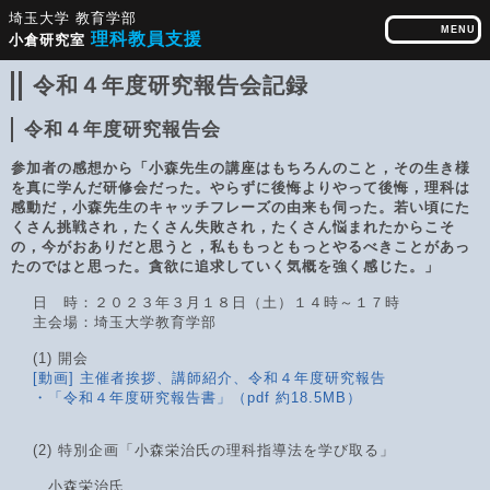
埼玉大学
教育学部
MENU
理科教員支援
小倉研究室
令和４年度研究報告会記録
令和４年度研究報告会
参加者の感想から「小森先生の講座はもちろんのこと，その生き様
を真に学んだ研修会だった。やらずに後悔よりやって後悔，理科は
感動だ，小森先生のキャッチフレーズの由来も伺った。若い頃にた
くさん挑戦され，たくさん失敗され，たくさん悩まれたからこそ
の，今がおありだと思うと，私ももっともっとやるべきことがあっ
たのではと思った。貪欲に追求していく気概を強く感じた。」
日 時：２０２３年３月１８日（土）１４時～１７時
主会場：埼玉大学教育学部
(1) 開会
[動画] 主催者挨拶、講師紹介、令和４年度研究報告
・「令和４年度研究報告書」（pdf 約18.5MB）
(2) 特別企画「小森栄治氏の理科指導法を学び取る」
小森栄治氏