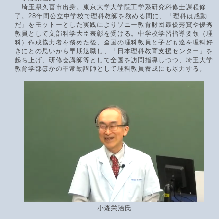
埼玉県久喜市出身。東京大学大学院工学系研究科修士課程修
了。28年間公立中学校で理科教師を務める間に、「理科は感動
だ」をモットーとした実践によりソニー教育財団最優秀賞や優秀
教員として文部科学大臣表彰を受ける。中学校学習指導要領（理
科）作成協力者を務めた後、全国の理科教員と子ども達を理科好
きにとの思いから早期退職し、「日本理科教育支援センター」を
起ち上げ、研修会講師等として全国を訪問指導しつつ、埼玉大学
教育学部ほかの非常勤講師として理科教員養成にも尽力する。
小森栄治氏