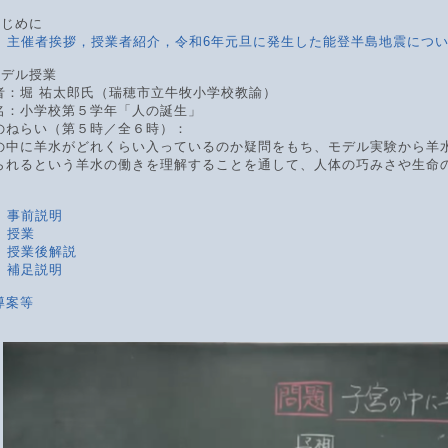
 はじめに
画] 主催者挨拶，授業者紹介，令和6年元旦に発生した能登半島地震につ
 モデル授業
者：堀 祐太郎氏（瑞穂市立牛牧小学校教諭）
名：小学校第５学年「人の誕生」
のねらい（第５時／全６時）：
の中に羊水がどれくらい入っているのか疑問をもち、モデル実験から羊
られるという羊水の働きを理解することを通して、人体の巧みさや生命
】
] 事前説明
] 授業
] 授業後解説
] 補足説明
導案等