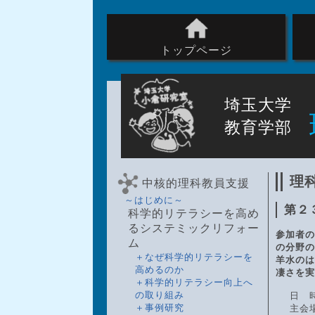
トップページ
埼玉大学
教育学部
理
中核的理科教員支援
～はじめに～
第２
科学的リテラシーを高め
るシステミックリフォー
参加者の
ム
の分野の
＋なぜ科学的リテラシーを
羊水のは
高めるのか
凄さを実
＋科学的リテラシー向上へ
の取り組み
日 
＋事例研究
主会