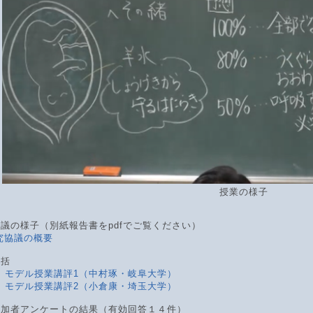
授業の様子
 協議の様子（別紙報告書をpdfでご覧ください）
究協議の概要
総括
画] モデル授業講評1（中村琢・岐阜大学）
画] モデル授業講評2（小倉康・埼玉大学）
) 参加者アンケートの結果（有効回答１４件）