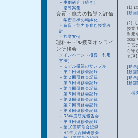
＋事例研究（続き）
(1)
＋指導案集
[動
資質・能力の指導と評価
＋学習目標の精緻化
(2)
＋資質・能力を育む授業設
授業
計
単元
＋授業案例
本時
理科モデル授業オンライ
子宮
ン研修会
ら守
メインページ（概要・利用
表現
方法）
＋モデル授業のサンプル
[動画
＋第１回研修会記録
[動画
＋第２回研修会記録
[動画
＋第３回研修会記録
[動画
＋第４回研修会記録
・指
＋第５回研修会記録
＋第６回研修会記録
＋第７回研修会記録
＋第８回研修会記録
＋R3年度研究報告会
＋第９回研修会記録
＋第10回研修会記録
＋R4年度合同研修会