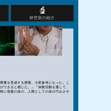
研究室の紹介
るシステミックリフォーム
ン研修会
定システム
価
研究論文公開のお知らせ
小倉康プロフィール
理科教育学研究
ごあいさつ
研究室の様子
リンク・資料
尊重を育成する授業、大変参考になった。こ
ができると感じた。」「体験活動を通して、
特に母親の体の、人間としての体の巧みさや