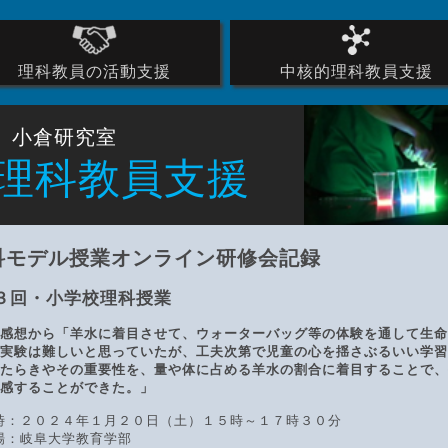
理科教員の活動支援
中核的理科教員支援
科学的リテラシーを高め
理科モデル授業オンライ
科学的リテラシー指標測
資質・能力の指導と評
メーリングリスト
～はじめに～
小倉研究室
理科教員支援
科モデル授業オンライン研修会記録
３回・小学校理科授業
感想から「羊水に着目させて、ウォーターバッグ等の体験を通して生命
実験は難しいと思っていたが、工夫次第で児童の心を揺さぶるいい学習
たらきやその重要性を、量や体に占める羊水の割合に着目することで、
感することができた。」
時：２０２４年１月２０日（土）１５時～１７時３０分
場：岐阜大学教育学部